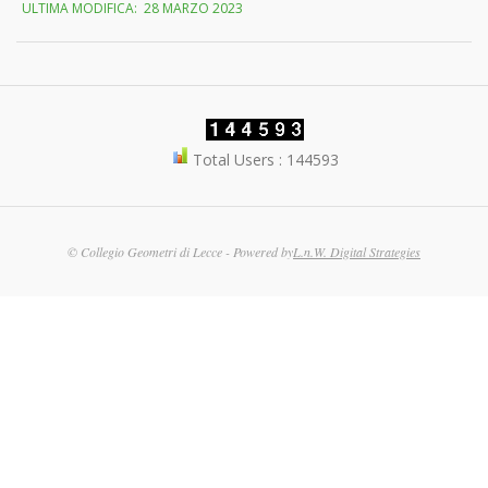
ULTIMA MODIFICA:
28 MARZO 2023
06-
06
Total Users : 144593
© Collegio Geometri di Lecce - Powered by
L.n.W. Digital Strategies