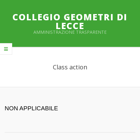
Salta
al
COLLEGIO GEOMETRI DI
contenuto
LECCE
AMMINISTRAZIONE TRASPARENTE
Menu
primario
Class action
di
navigzione
NON APPLICABILE
2019-