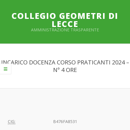
Salta
al
COLLEGIO GEOMETRI DI
contenuto
LECCE
AMMINISTRAZIONE TRASPARENTE
Menu
primario
INCARICO DOCENZA CORSO PRATICANTI 2024 –
di
N° 4 ORE
navigzione
CIG:
B476FA8531